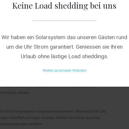
Keine Load shedding bei uns
en Bedingungen:
fenthalt von Übernachtungen zugewiesen. Wenn Sie außerhalb
rd das Sonderangebot als ausverkauft oder nicht verfügbar
Sonderangeboten und One Night Stay sind nicht zulässig.
tändige Vorauszahlung erforderlich.
Wir haben ein Solarsystem das unseren Gästen rund
ind jederzeit abhängig von der Verfügbarkeit.
um die Uhr Strom garantiert. Geniessen sie Ihren
 Lodge, auch wenn nicht anders angegeben.
e angegebenen Preise pro Nacht.
Urlaub ohne lästige Load sheddings.
Weiter zu unserer Website
der Schäden an Gästen oder deren Gegenständen, die sich auf
aftet für Verluste oder Schäden an zugewiesenen Räumen,
r Geräten, die durch Handlungen oder Unterlassungen des
verursacht werden.
nline Buchungssystem vorgenommen werden. Bitte beachten Sie,
gen schriftlich erfolgen müssen. Stellen Sie sicher, dass Sie
vierungsmanager erhalten.