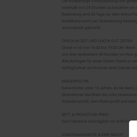
Die vollständige Vorauszahlung des gesam
innerhalb von 24 Stunden zu bezahlen um d
Restbetrag wird 30 Tage vor dem Ankunftsda
Kreditkarte noch per Überweisung bestätig
automatisch gelöscht.
CHECK-IN-ZEIT UND CHECK-OUT-ZEITEN
Check-in ist von 14.00 bis 19.00 Uhr. Wenn
uns dies spätestens 48 Stunden vor Ihrer ge
Alle Anfragen für einen frühen Check-in od
Verfügbarkeit und können einer Gebühr unt
KINDERPOLITIK
Keine Kinder unter 14 Jahren, es sei denn, 
übernehmen die Eltern die volle Verantwor
Schadensprofil, dem Risikoprofil und dem
BETT & FRÜHSTÜCK PREIS
Das Frühstück wird täglich von 8:00 bis 10:
SONDERANGEBOTE & EINE NACHT