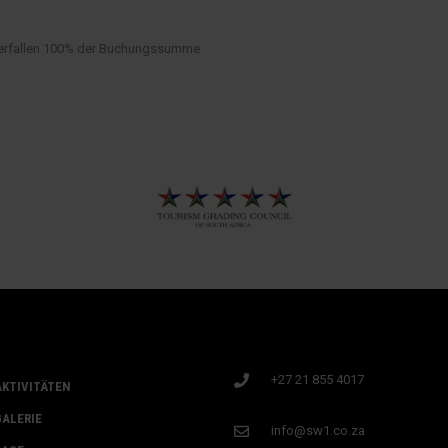
 verfallen 100% der Buchungssumme
+27 21 855 4017
AKTIVITÄTEN
GALERIE
info@sw1.co.za