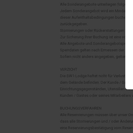
Alle Sonderangebote unterliegen folgend
Jedem Sonderangebot wird ein Mindestau
dieser Aufenthaltsbedingungen buchen, wi
zurückgegeben.
Stornierungen oder Rückerstattungen von 
Zur Sicherung Ihrer Buchung ist eine volls
Alle Angebote und Sonderangebotspreise s
Sperrdaten gelten nach Ermessen der SW1
Sofern nicht anders angegeben, gelten all
VERZICHT
Die SW1 Lodge haftet nicht für Verluste o
dem Gelände befinden. Der Kunde / Gast h
Einrichtungsgegenständen, Utensilien ode
Kunden / Gastes oder seines Mitarbeiters 
BUCHUNGSVERFAHREN
Alle Reservierungen müssen über unser O
dass alle Stornierungen und / oder Änderun
eine Reservierungsbestätigung vom Reser