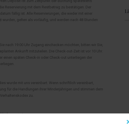
ten Deposit ist zum Zeitpunkt der Buchung spätestens
ie Reservierung mit dem Restbetrag zu bestätigen. Der
L
tum fällig ist. Alle Reservierungen, die weder mit einer
t wurden, gelten als vorläufig, und werden nach 48 Stunden
 Sie nach 19:00 Uhr Zugang einchecken möchten, bitten wir Sie,
planten Ankunft mitzuteilen. Die Check-out-Zeit ist vor 10 Uhr.
er einen späten Check-in oder Check-out unterliegen der
erliegen.
dies wurde mit uns vereinbart. Wenn schriftlich vereinbart,
tung für die Handlungen ihrer Minderjährigen und stimmen dem
 Verhaltenskodex zu.
00 Uhr serviert.